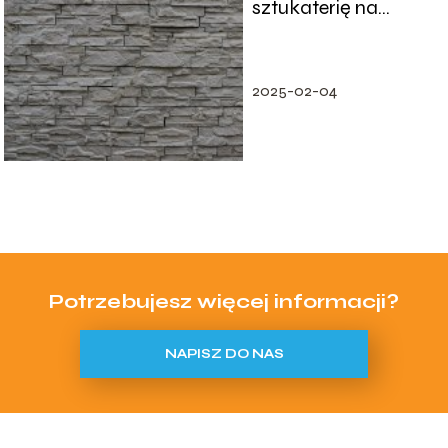
sztukaterię na
ścianie w
nowoczesnych
wnętrzach?
2025-02-04
Potrzebujesz więcej informacji?
NAPISZ DO NAS