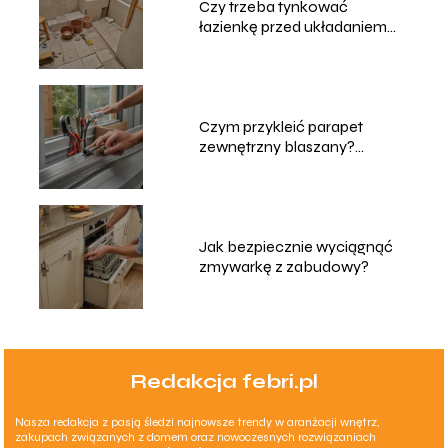
Czy trzeba tynkować
łazienkę przed układaniem
płytek?
Czym przykleić parapet
zewnętrzny blaszany?
Sprawdzone metody
Jak bezpiecznie wyciągnąć
zmywarkę z zabudowy?
Redakcja febri.pl
Nasza redakcja z pasją śledzi najnowsze trendy w aranżacji wnętrz,
zakupach związanych z domem oraz nowoczesnych rozwiązaniach