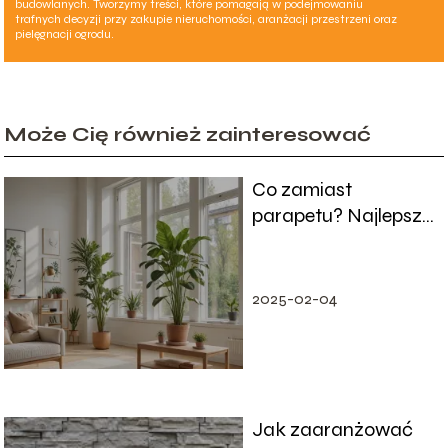
budowlanych. Tworzymy treści, które pomagają w podejmowaniu
trafnych decyzji przy zakupie nieruchomości, aranżacji przestrzeni oraz
pielęgnacji ogrodu.
Może Cię również zainteresować
Co zamiast
parapetu? Najlepsze
alternatywy do okien
2025-02-04
Jak zaaranżować