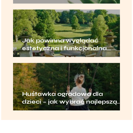
najlepsze?
Jak powinna wyglądać
estetyczna i funkcjonalna
zabudowa tarasu?
Huśtawka ogrodowa dla
dzieci – jak wybrać najlepszą
huśtawkę?