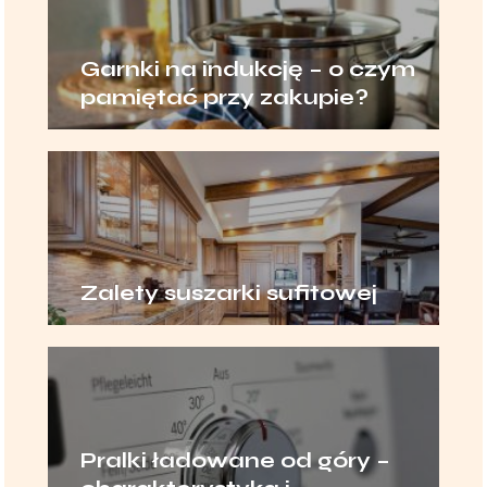
Garnki na indukcję – o czym
pamiętać przy zakupie?
Zalety suszarki sufitowej
Pralki ładowane od góry –