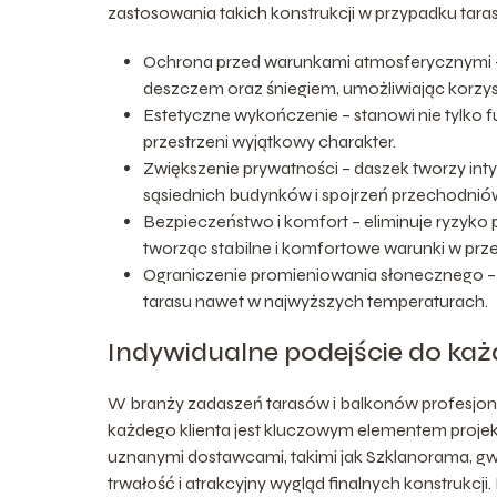
zastosowania takich konstrukcji w przypadku tara
Ochrona przed warunkami atmosferycznymi – 
deszczem oraz śniegiem, umożliwiając korzys
Estetyczne wykończenie – stanowi nie tylko 
przestrzeni wyjątkowy charakter.
Zwiększenie prywatności – daszek tworzy int
sąsiednich budynków i spojrzeń przechodnió
Bezpieczeństwo i komfort – eliminuje ryzyko 
tworząc stabilne i komfortowe warunki w przes
Ograniczenie promieniowania słonecznego – z
tarasu nawet w najwyższych temperaturach.
Indywidualne podejście do każ
W branży zadaszeń tarasów i balkonów profesjona
każdego klienta jest kluczowym elementem projekt
uznanymi dostawcami, takimi jak Szklanorama, gw
trwałość i atrakcyjny wygląd finalnych konstrukcji.