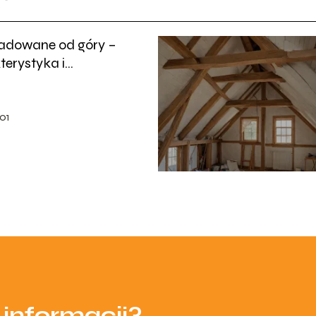
ładowane od góry –
erystyka i
owanie
01
 informacji?