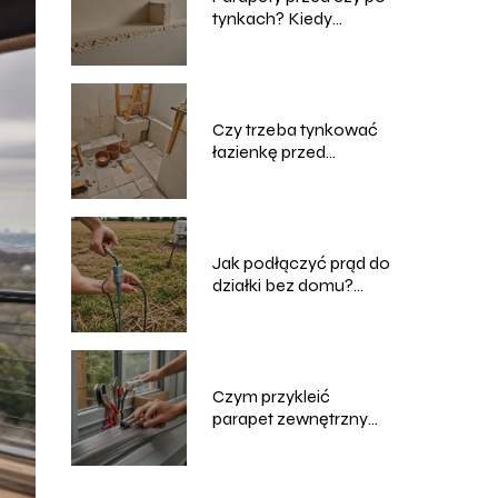
tynkach? Kiedy
najlepiej je
montować?
Czy trzeba tynkować
łazienkę przed
układaniem płytek?
Jak podłączyć prąd do
działki bez domu?
Praktyczny poradnik
Czym przykleić
parapet zewnętrzny
blaszany?
Sprawdzone metody