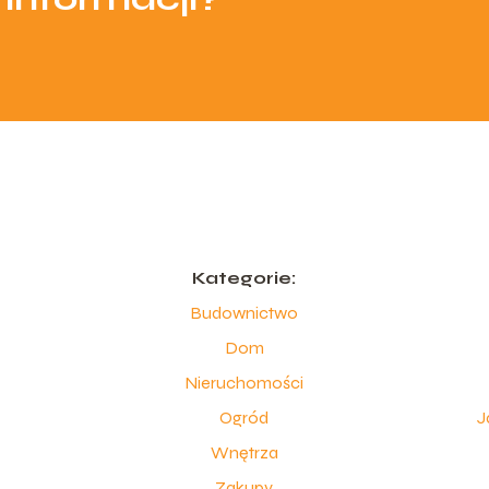
Kategorie:
Budownictwo
Dom
Nieruchomości
Ogród
J
Wnętrza
Zakupy