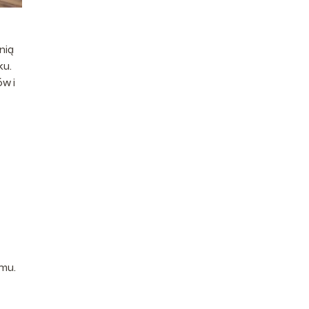
nią
ku.
ów i
omu.