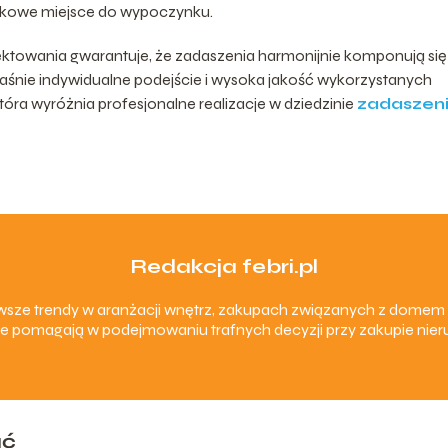
ątkowe miejsce do wypoczynku.
ktowania gwarantuje, że zadaszenia harmonijnie komponują się
łaśnie indywidualne podejście i wysoka jakość wykorzystanych
ra wyróżnia profesjonalne realizacje w dziedzinie
zadaszen
Redakcja febri.pl
nowsze trendy w aranżacji wnętrz, zakupach związanych z dom
e pomagają w podejmowaniu trafnych decyzji przy zakupie nieru
ać