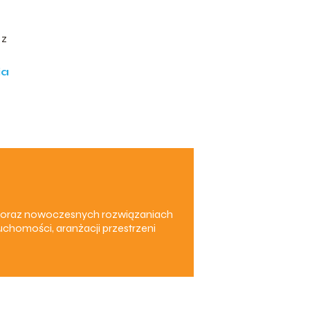
 z
ia
em oraz nowoczesnych rozwiązaniach
chomości, aranżacji przestrzeni