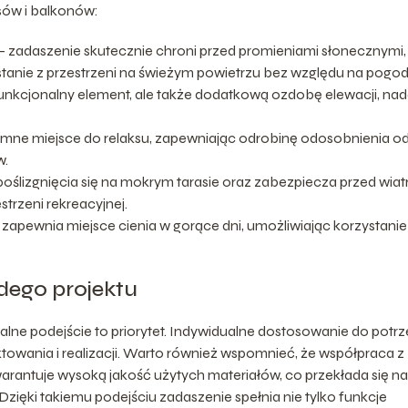
sów i balkonów:
zadaszenie skutecznie chroni przed promieniami słonecznymi,
tanie z przestrzeni na świeżym powietrzu bez względu na pogod
funkcjonalny element, ale także dodatkową ozdobę elewacji, nad
ymne miejsce do relaksu, zapewniając odrobinę odosobnienia o
w.
poślizgnięcia się na mokrym tarasie oraz zabezpiecza przed wiat
trzeni rekreacyjnej.
apewnia miejsce cienia w gorące dni, umożliwiając korzystanie
dego projektu
lne podejście to priorytet. Indywidualne dostosowanie do potr
owania i realizacji. Warto również wspomnieć, że współpraca z
arantuje wysoką jakość użytych materiałów, co przekłada się na
 Dzięki takiemu podejściu zadaszenie spełnia nie tylko funkcje