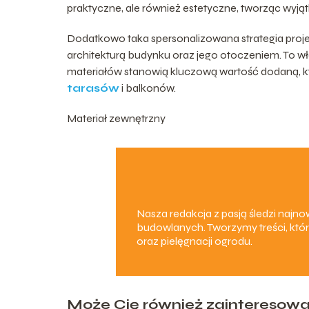
praktyczne, ale również estetyczne, tworząc wyj
Dodatkowo taka spersonalizowana strategia proje
architekturą budynku oraz jego otoczeniem. To w
materiałów stanowią kluczową wartość dodaną, któ
tarasów
i balkonów.
Materiał zewnętrzny
Nasza redakcja z pasją śledzi naj
budowlanych. Tworzymy treści, któr
oraz pielęgnacji ogrodu.
Może Cię również zainteresow