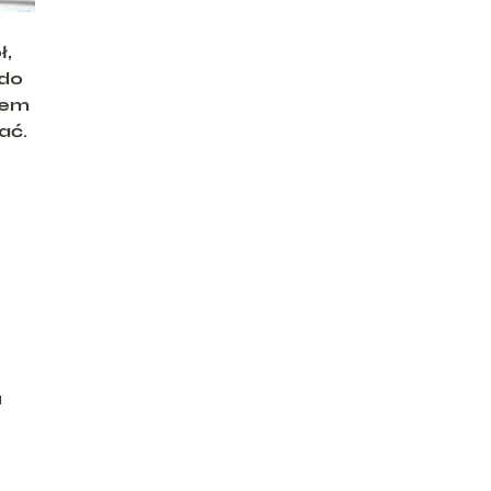
ł,
 do
iem
ać.
a