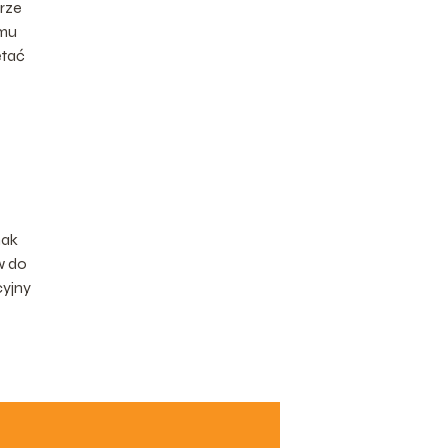
rze
emu
ętać
nak
w do
cyjny