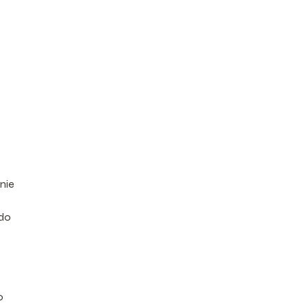
nie
 do
o