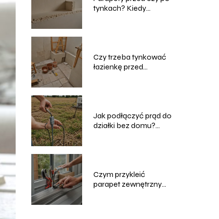
tynkach? Kiedy
najlepiej je
montować?
Czy trzeba tynkować
łazienkę przed
układaniem płytek?
Jak podłączyć prąd do
działki bez domu?
Praktyczny poradnik
Czym przykleić
parapet zewnętrzny
blaszany?
Sprawdzone metody