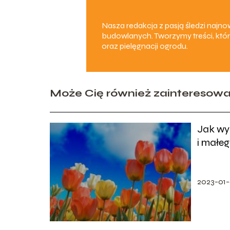
Nasza redakcja z pasją śledzi naj
budowlanych. Tworzymy treści, któr
oraz pielęgnacji ogrodu.
Może Cię również zainteresow
Jak wy
i małe
2023-01