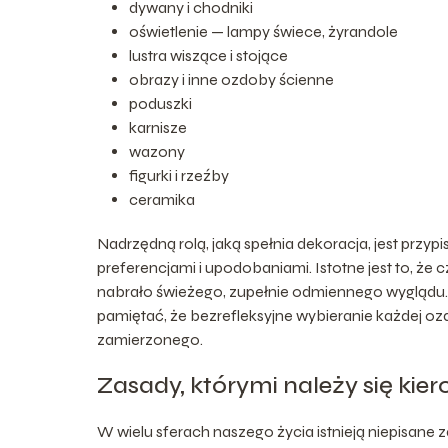
dywany i chodniki
oświetlenie — lampy świece, żyrandole
lustra wiszące i stojące
obrazy i inne ozdoby ścienne
poduszki
karnisze
wazony
figurki i rzeźby
ceramika
Nadrzędną rolą, jaką spełnia dekoracja, jest prz
preferencjami i upodobaniami. Istotne jest to, ż
nabrało świeżego, zupełnie odmiennego wyglądu.
pamiętać, że bezrefleksyjne wybieranie każdej o
zamierzonego.
Zasady, którymi należy się kie
W wielu sferach naszego życia istnieją niepisane