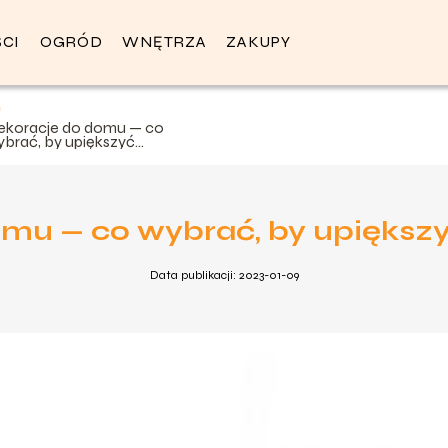
CI
OGRÓD
WNĘTRZA
ZAKUPY
ekoracje do domu — co
ybrać, by upiększyć
woje wnętrze
mu — co wybrać, by upiększ
Data publikacji: 2023-01-09