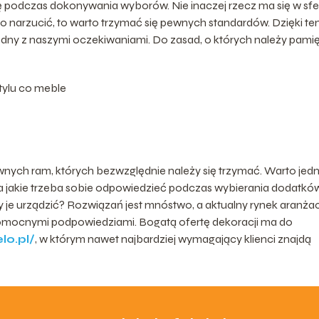
 podczas dokonywania wyborów. Nie inaczej rzecz ma się w sfe
o narzucić, to warto trzymać się pewnych standardów. Dzięki t
godny z naszymi oczekiwaniami. Do zasad, o których należy pami
ylu co meble
nych ram, których bezwzględnie należy się trzymać. Warto jed
 jakie trzeba sobie odpowiedzieć podczas wybierania dodatkó
y je urządzić? Rozwiązań jest mnóstwo, a aktualny rynek aranża
 pomocnymi podpowiedziami. Bogatą ofertę dekoracji ma do
lo.pl/
, w którym nawet najbardziej wymagający klienci znajdą