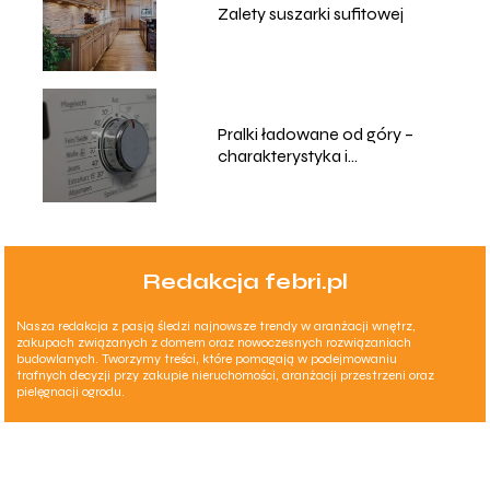
Zalety suszarki sufitowej
Pralki ładowane od góry –
charakterystyka i
zastosowanie
Redakcja febri.pl
Nasza redakcja z pasją śledzi najnowsze trendy w aranżacji wnętrz,
zakupach związanych z domem oraz nowoczesnych rozwiązaniach
budowlanych. Tworzymy treści, które pomagają w podejmowaniu
trafnych decyzji przy zakupie nieruchomości, aranżacji przestrzeni oraz
pielęgnacji ogrodu.