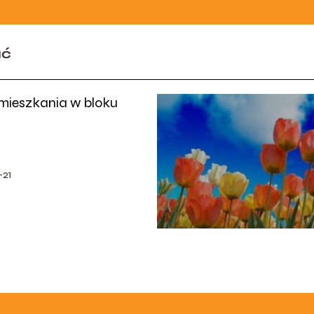
ać
 mieszkania w bloku
-21