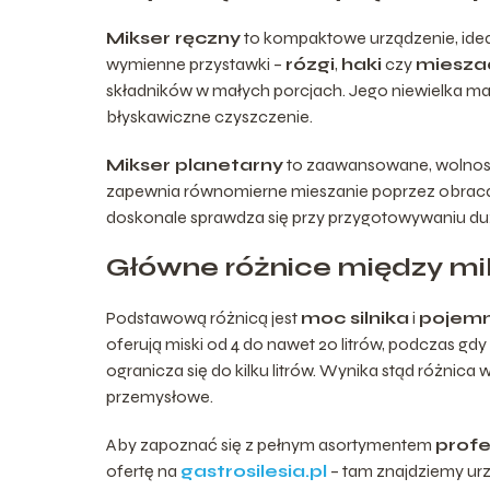
Mikser ręczny
to kompaktowe urządzenie, ide
wymienne przystawki –
rózgi
,
haki
czy
mieszad
składników w małych porcjach. Jego niewielka ma
błyskawiczne czyszczenie.
Mikser planetarny
to zaawansowane, wolnos
zapewnia równomierne mieszanie poprzez obracanie
doskonale sprawdza się przy przygotowywaniu duży
Główne różnice między m
Podstawową różnicą jest
moc silnika
i
pojemn
oferują miski od 4 do nawet 20 litrów, podczas 
ogranicza się do kilku litrów. Wynika stąd różnica 
przemysłowe.
Aby zapoznać się z pełnym asortymentem
profe
ofertę na
gastrosilesia.pl
– tam znajdziemy urz