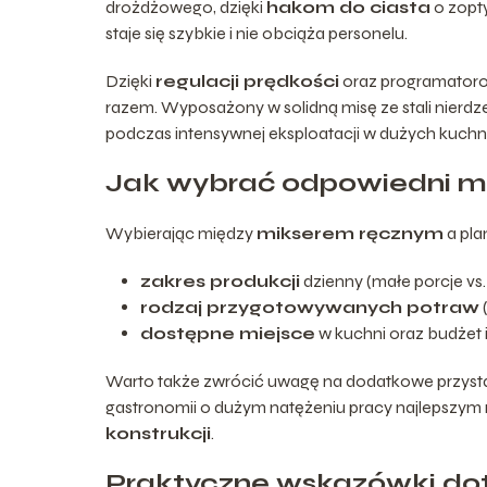
drożdżowego, dzięki
hakom do ciasta
o zopty
staje się szybkie i nie obciąża personelu.
Dzięki
regulacji prędkości
oraz programatoro
razem. Wyposażony w solidną misę ze stali nierdz
podczas intensywnej eksploatacji w dużych kuchn
Jak wybrać odpowiedni mi
Wybierając między
mikserem ręcznym
a pla
zakres produkcji
dzienny (małe porcje vs. 
rodzaj przygotowywanych potraw
(
dostępne miejsce
w kuchni oraz budżet 
Warto także zwrócić uwagę na dodatkowe przysta
gastronomii o dużym natężeniu pracy najlepszy
konstrukcji
.
Praktyczne wskazówki dot