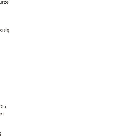
turze
 się
Dla
ej
i