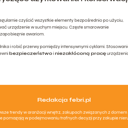
gularnie czyścić wszystkie elementy bezpośrednio po użyciu,
wać urządzenie w suchym miejscu. Częste smarowanie
zapobiegnie awariom.
nika i robić przerwy pomiędzy intensywnymi cyklami. Stosowani
pewni
bezpieczeństwo
i
niezakłóconą pracę
urządzeni
Redakcja febri.pl
nowsze trendy w aranżacji wnętrz, zakupach związanych z dom
e pomagają w podejmowaniu trafnych decyzji przy zakupie nieru