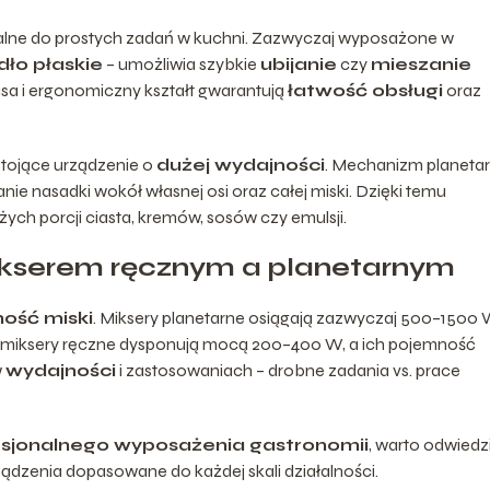
alne do prostych zadań w kuchni. Zazwyczaj wyposażone w
ło płaskie
– umożliwia szybkie
ubijanie
czy
mieszanie
sa i ergonomiczny kształt gwarantują
łatwość obsługi
oraz
tojące urządzenie o
dużej wydajności
. Mechanizm planeta
 nasadki wokół własnej osi oraz całej miski. Dzięki temu
ch porcji ciasta, kremów, sosów czy emulsji.
ikserem ręcznym a planetarnym
ość miski
. Miksery planetarne osiągają zazwyczaj 500–1500 
gdy miksery ręczne dysponują mocą 200–400 W, a ich pojemność
w
wydajności
i zastosowaniach – drobne zadania vs. prace
sjonalnego wyposażenia gastronomii
, warto odwiedz
ądzenia dopasowane do każdej skali działalności.