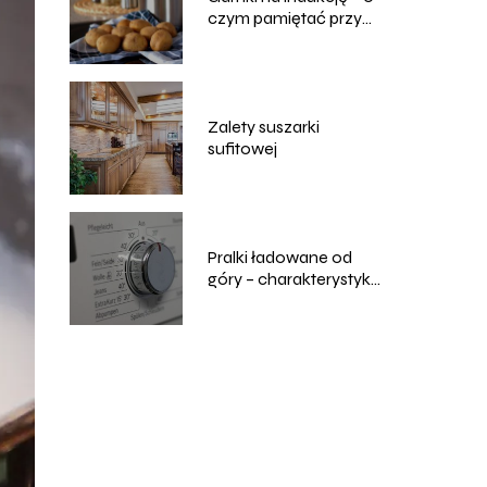
czym pamiętać przy
zakupie?
Zalety suszarki
sufitowej
Pralki ładowane od
góry – charakterystyka
i zastosowanie