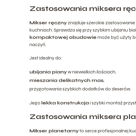
Zastosowania miksera ręc
Mikser ręczny
znajduje szerokie zastosowani
kuchniach. Sprawdza się przy szybkim ubijaniu bia
kompaktowej obudowie
może być użyty be
naczyń.
Jest idealny do:
ubijania piany
w niewielkich ilościach,
mieszania delikatnych mas
,
przygotowania szybkich dodatków do deserów.
Jego
lekka konstrukcja
i szybki montaż przys
Zastosowania miksera pla
Mikser planetarny
to serce profesjonalnej ku