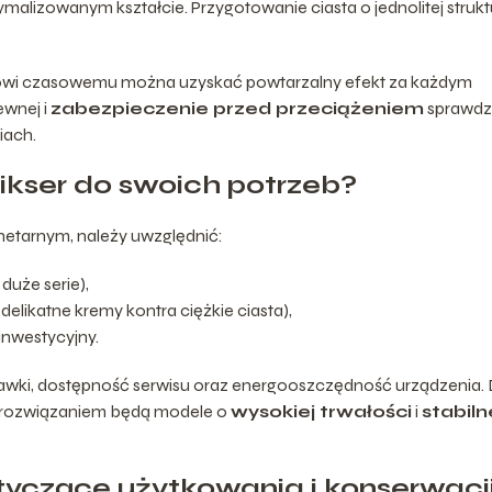
malizowanym kształcie. Przygotowanie ciasta o jednolitej struk
wi czasowemu można uzyskać powtarzalny efekt za każdym
ewnej i
zabezpieczenie przed przeciążeniem
sprawdza
iach.
kser do swoich potrzeb?
netarnym, należy uwzględnić:
duże serie),
delikatne kremy kontra ciężkie ciasta),
inwestycyjny.
wki, dostępność serwisu oraz energooszczędność urządzenia. 
m rozwiązaniem będą modele o
wysokiej trwałości
i
stabiln
yczące użytkowania i konserwacj