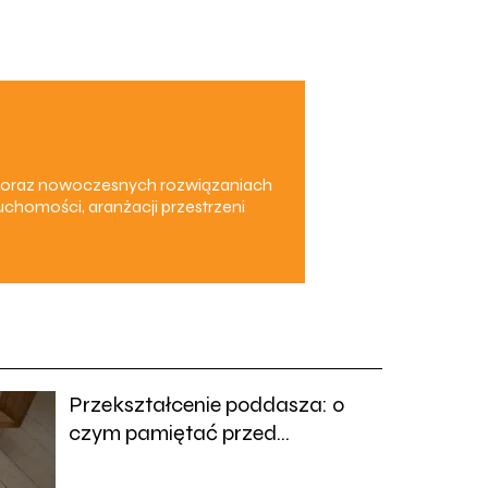
em oraz nowoczesnych rozwiązaniach
chomości, aranżacji przestrzeni
Przekształcenie poddasza: o
czym pamiętać przed
renowacją?