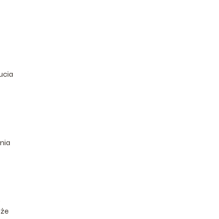
ucia
nia
,
 że