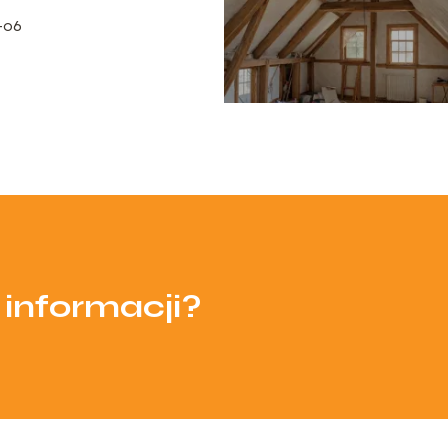
-06
 informacji?