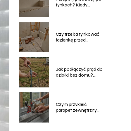
tynkach? Kiedy
najlepiej je
montować?
Czy trzeba tynkować
łazienkę przed
układaniem płytek?
Jak podłączyć prąd do
działki bez domu?
Praktyczny poradnik
Czym przykleić
parapet zewnętrzny
blaszany?
Sprawdzone metody