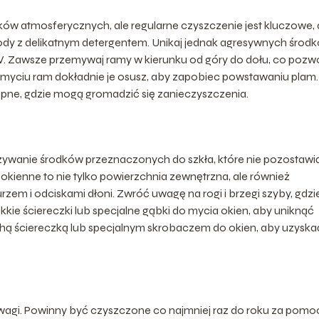
ów atmosferycznych, ale regularne czyszczenie jest kluczowe,
wody z delikatnym detergentem. Unikaj jednak agresywnych środ
V. Zawsze przemywaj ramy w kierunku od góry do dołu, co pozwo
myciu ram dokładnie je osusz, aby zapobiec powstawaniu plam.
pne, gdzie mogą gromadzić się zanieczyszczenia.
używanie środków przeznaczonych do szkła, które nie pozostawi
o okienne to nie tylko powierzchnia zewnętrzna, ale również
zem i odciskami dłoni. Zwróć uwagę na rogi i brzegi szyby, gdzi
kie ściereczki lub specjalne gąbki do mycia okien, aby uniknąć
chą ściereczką lub specjalnym skrobaczem do okien, aby uzyska
agi. Powinny być czyszczone co najmniej raz do roku za pomo