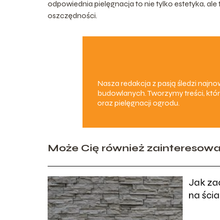
odpowiednia pielęgnacja to nie tylko estetyka, ale
oszczędności.
Nasza redakcja z pasją śledzi naj
budowlanych. Tworzymy treści, któr
oraz pielęgnacji ogrodu.
Może Cię również zainteresow
Jak za
na ści
wnętrz