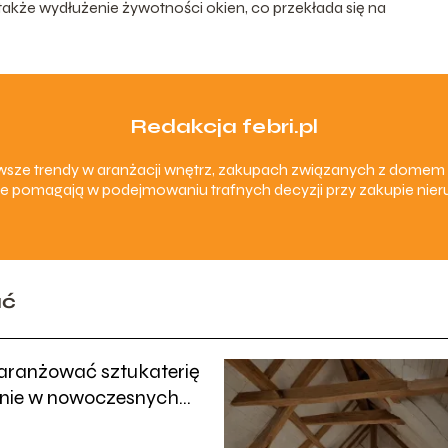
 także wydłużenie żywotności okien, co przekłada się na
Redakcja febri.pl
nowsze trendy w aranżacji wnętrz, zakupach związanych z dom
e pomagają w podejmowaniu trafnych decyzji przy zakupie nieru
ać
aranżować sztukaterię
anie w nowoczesnych
ach?