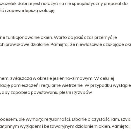
szczelek dobrze jest nałożyć na nie specjalistyczny preparat do
ć i zapewni lepszą izolację.
ne funkcjonowanie okien. Warto co jakiś czas przemyć je
ch prawidłowe działanie. Pamiętaj, że niewłaściwie działające ok
em, zwłaszcza w okresie jesienno-zimowym. W celu jej
cję pomieszczeń i regularne wietrzenie. W przypadku wystąpie
, aby zapobiec powstawaniu pleśni i grzybów.
rocesem, ale wymaga regularności. Dbanie o czystość ram, szyb
enagannym wyglądem i bezawaryjnym działaniem okien. Pamiętaj,