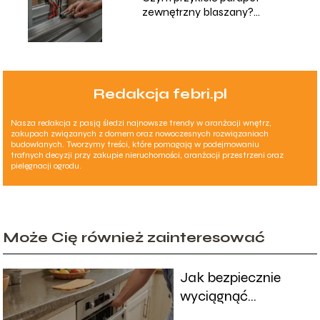
zewnętrzny blaszany?
Sprawdzone metody
Redakcja febri.pl
Nasza redakcja z pasją śledzi najnowsze trendy w aranżacji wnętrz,
zakupach związanych z domem oraz nowoczesnych rozwiązaniach
budowlanych. Tworzymy treści, które pomagają w podejmowaniu
trafnych decyzji przy zakupie nieruchomości, aranżacji przestrzeni oraz
pielęgnacji ogrodu.
Może Cię również zainteresować
Jak bezpiecznie
wyciągnąć
zmywarkę z